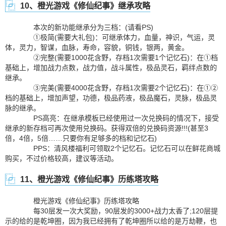
10、橙光游戏《修仙纪事》继承攻略
本次的新功能继承分为三档：(请看PS)
①极简(需要大礼包)：可继承体力，血量，神识，气运，灵
体，灵力，智谋，血脉，寿命，容貌，铜钱，银两，黄金。
②完整(需要1000花含野，存档1次需要1个记忆石)：在①档
基础上，增加战力点数，战力值，战斗属性，极品灵石，羁绊点数的
继承。
③完美(需要4000花含野，存档1次需要2个记忆石)：在①②
档的基础上，增加声望，功德，极品药液，极品魔石，灵脉，极品灵
脉的继承。
PS高亮：在继承模板已经使用过一次兑换码的情况下，接受
继承的新存档可再次使用兑换码。获得双倍的兑换码资源!!!(甚至3
倍，4倍，5倍……只要你有足够多的档和记忆石)
PPS：清风楼福利可领取2个记忆石。记忆石可以在鲜花商城
购买，不过价格较高，建议等活动。
11、橙光游戏《修仙纪事》历练塔攻略
橙光游戏《修仙纪事》历练塔攻略
每30层发一次大奖励，90层发的3000+战力太香了;120层提
示的给的是乾坤圈，因为我已经拥有了乾坤圈所以给的是万劫鞭，也