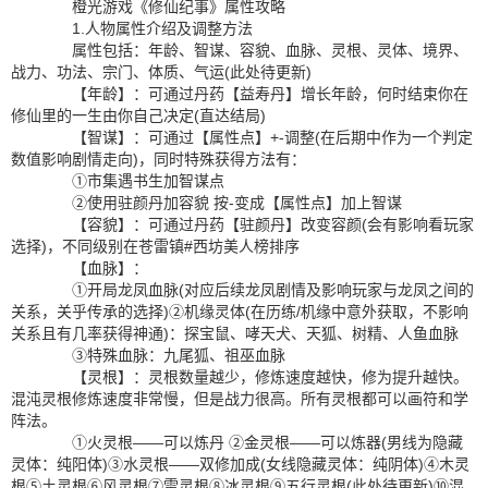
橙光游戏《修仙纪事》属性攻略
1.人物属性介绍及调整方法
属性包括：年龄、智谋、容貌、血脉、灵根、灵体、境界、
战力、功法、宗门、体质、气运(此处待更新)
【年龄】：可通过丹药【益寿丹】增长年龄，何时结束你在
修仙里的一生由你自己决定(直达结局)
【智谋】：可通过【属性点】+-调整(在后期中作为一个判定
数值影响剧情走向)，同时特殊获得方法有：
①市集遇书生加智谋点
②使用驻颜丹加容貌 按-变成【属性点】加上智谋
【容貌】：可通过丹药【驻颜丹】改变容颜(会有影响看玩家
选择)，不同级别在苍雷镇#西坊美人榜排序
【血脉】：
①开局龙凤血脉(对应后续龙凤剧情及影响玩家与龙凤之间的
关系，关乎传承的选择)②机缘灵体(在历练/机缘中意外获取，不影响
关系且有几率获得神通)：探宝鼠、哮天犬、天狐、树精、人鱼血脉
③特殊血脉：九尾狐、祖巫血脉
【灵根】：灵根数量越少，修炼速度越快，修为提升越快。
混沌灵根修炼速度非常慢，但是战力很高。所有灵根都可以画符和学
阵法。
①火灵根——可以炼丹 ②金灵根——可以炼器(男线为隐藏
灵体：纯阳体)③水灵根——双修加成(女线隐藏灵体：纯阴体)④木灵
根⑤土灵根⑥风灵根⑦雷灵根⑧冰灵根⑨五行灵根(此处待更新)⑩混