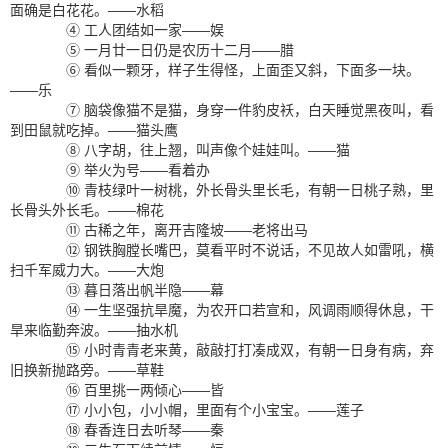
面确是白花花。——水稻
④ 工人团结如一家——娱
⑤ 一月廿一日仍是农历十二月——腊
⑥ 看似一颗牙，样子生得怪，上面歪又斜，下面多一块。
——乐
⑦ 脑袋像猫不是猫，身穿一件豹皮袄，白天睡觉黑夜叫，看
到田鼠就吃掉。——猫头鹰
⑧ 八字胡，往上翘，叫声像个娃娃叫。——猫
⑨ 举火为号——看着办
⑩ 青枝绿叶一树桃，外长骨头里长毛，有朝一日桃子熟，里
长骨头外长毛。——棉花
⑪ 古稀之年，离开吉隆坡——老将出马
⑫ 钢铁胸膛长嘴巴，莫看平时不说话，不见故人如雷吼，横
扫千军威力大。——大炮
⑬ 暮日落出帆半隐——幕
⑭ 一生坚强抗旱魔，为农开口若宣和，风调雨顺得休息，干
旱来临勤奔波。——抽水机
⑮ 小时青青老来黄，敲敲打打凑成双，有朝一日身有病，弃
旧换新抛路旁。——草鞋
⑯ 百里挑一两倾心——皆
⑰ 小小包，小小帽，里面有个小宝宝。——莲子
⑱ 春香连日去听琴——秦