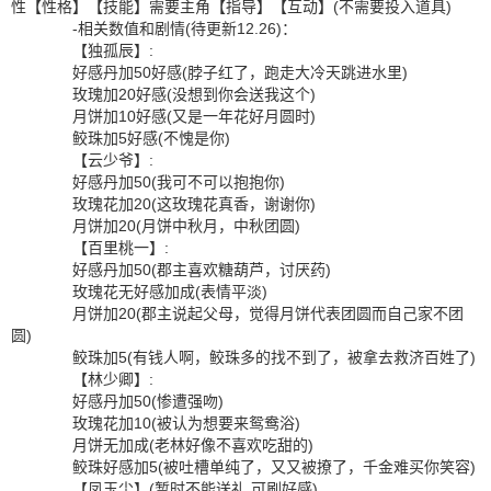
性【性格】【技能】需要主角【指导】【互动】(不需要投入道具)
-相关数值和剧情(待更新12.26)：
【独孤辰】:
好感丹加50好感(脖子红了，跑走大冷天跳进水里)
玫瑰加20好感(没想到你会送我这个)
月饼加10好感(又是一年花好月圆时)
鲛珠加5好感(不愧是你)
【云少爷】:
好感丹加50(我可不可以抱抱你)
玫瑰花加20(这玫瑰花真香，谢谢你)
月饼加20(月饼中秋月，中秋团圆)
【百里桃一】:
好感丹加50(郡主喜欢糖葫芦，讨厌药)
玫瑰花无好感加成(表情平淡)
月饼加20(郡主说起父母，觉得月饼代表团圆而自己家不团
圆)
鲛珠加5(有钱人啊，鲛珠多的找不到了，被拿去救济百姓了)
【林少卿】:
好感丹加50(惨遭强吻)
玫瑰花加10(被认为想要来鸳鸯浴)
月饼无加成(老林好像不喜欢吃甜的)
鲛珠好感加5(被吐槽单纯了，又又被撩了，千金难买你笑容)
【凤玉尘】(暂时不能送礼 可刷好感)