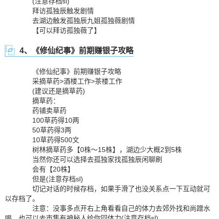
(注意存档sl)
拜访孤独辰触发剧情
去湖边触发孤独辰九姐孤独薇剧情
【可以拜访孤独薇了】
4、《修仙纪事》前期赚银子攻略
《修仙纪事》前期赚银子攻略
采摘草药>酒楼工作>茶楼工作
(建议还是摘草药)
摘草药：
药铺卖草药
100草药得10两
50草药得3两
10草药得500文
树林摘草药多【0株～15株】，湖边少大概2到5株
当然你还可以选择去孤独家找孤独辰闲聊刷
会有【20株】
但是(注意存档sl)
切记对话的时候存档，如果手滑了也没关系点一下互动就可
以存档了。
注意：没事多点开右上角看看自己的体力去郊外找和尚蹭水
喝，也可以去市集有神秘人给你回体力(注意存档sl)