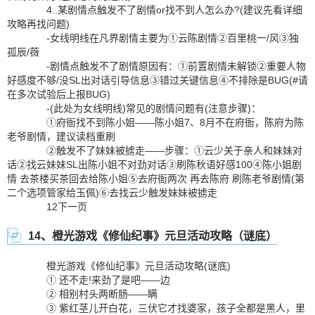
4..某剧情点触发不了剧情or找不到人怎么办?(建议先看详细
攻略再找问题)
-女线明线在凡界剧情主要为①云陈剧情②百里桃一/风③独
孤辰/薇
-剧情点触发不了剧情原因有：①前置剧情未解锁②重要人物
好感度不够/没SL出对话引导信息③错过关键信息④不排除是BUG(#请
在多次试验后上报BUG)
-(此处为女线明线)常见的剧情问题有(注意步骤)：
①府衙找不到陈小姐——陈小姐7、8月不在府衙，陈府为陈
老爷剧情，建议读档重刷
②触发不了妹妹被掳走——步骤：①云少关于亲人和妹妹对
话②找云妹妹SL出陈小姐不对劲对话③刷陈秋语好感100④陈小姐剧
情 去茶楼买茶回去给陈小姐⑤去府衙两次 再去陈府 刷陈老爷剧情(第
二个选项管家给玉佩)⑥去找云少触发妹妹被掳走
12下一页
14、橙光游戏《修仙纪事》元旦活动攻略（谜底）
橙光游戏《修仙纪事》元旦活动攻略(谜底)
① 还不走!来劲了是吧——边
② 相别村头两断肠——瞒
③ 紫红茎儿开白花，三伏它才找婆家，孩子全都是黑人，里