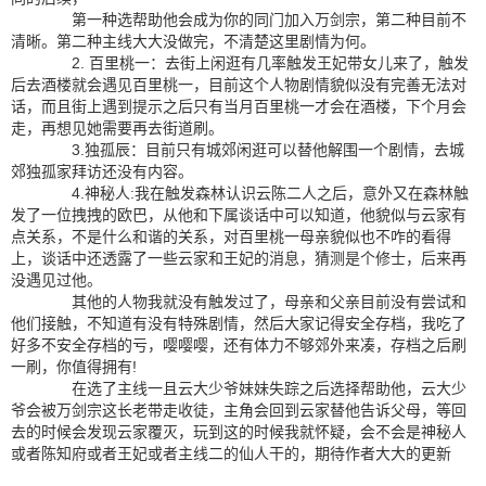
第一种选帮助他会成为你的同门加入万剑宗，第二种目前不
清晰。第二种主线大大没做完，不清楚这里剧情为何。
2. 百里桃一：去街上闲逛有几率触发王妃带女儿来了，触发
后去酒楼就会遇见百里桃一，目前这个人物剧情貌似没有完善无法对
话，而且街上遇到提示之后只有当月百里桃一才会在酒楼，下个月会
走，再想见她需要再去街道刷。
3.独孤辰：目前只有城郊闲逛可以替他解围一个剧情，去城
郊独孤家拜访还没有内容。
4.神秘人:我在触发森林认识云陈二人之后，意外又在森林触
发了一位拽拽的欧巴，从他和下属谈话中可以知道，他貌似与云家有
点关系，不是什么和谐的关系，对百里桃一母亲貌似也不咋的看得
上，谈话中还透露了一些云家和王妃的消息，猜测是个修士，后来再
没遇见过他。
其他的人物我就没有触发过了，母亲和父亲目前没有尝试和
他们接触，不知道有没有特殊剧情，然后大家记得安全存档，我吃了
好多不安全存档的亏，嘤嘤嘤，还有体力不够郊外来凑，存档之后刷
一刷，你值得拥有!
在选了主线一且云大少爷妹妹失踪之后选择帮助他，云大少
爷会被万剑宗这长老带走收徒，主角会回到云家替他告诉父母，等回
去的时候会发现云家覆灭，玩到这的时候我就怀疑，会不会是神秘人
或者陈知府或者王妃或者主线二的仙人干的，期待作者大大的更新