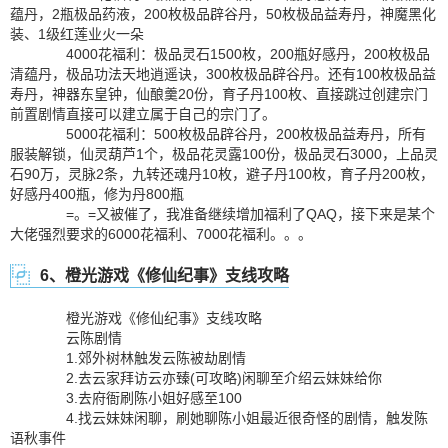
蕴丹，2瓶极品药液，200枚极品辟谷丹，50枚极品益寿丹，神魔黑化
装、1级红莲业火一朵
4000花福利：极品灵石1500枚，200瓶好感丹，200枚极品
清蕴丹，极品功法天地逍遥诀，300枚极品辟谷丹。还有100枚极品益
寿丹，神器东皇钟，仙酿羹20份，育子丹100枚、直接跳过创建宗门
前置剧情直接可以建立属于自己的宗门了。
5000花福利：500枚极品辟谷丹，200枚极品益寿丹，所有
服装解锁，仙灵葫芦1个，极品花灵露100份，极品灵石3000，上品灵
石90万，灵脉2条，九转还魂丹10枚，避子丹100枚，育子丹200枚，
好感丹400瓶，修为丹800瓶
=。=又被催了，我准备继续增加福利了QAQ，接下来是某个
大佬强烈要求的6000花福利、7000花福利。。。
6、橙光游戏《修仙纪事》支线攻略
橙光游戏《修仙纪事》支线攻略
云陈剧情
1.郊外树林触发云陈被劫剧情
2.去云家拜访云亦臻(可攻略)闲聊至介绍云妹妹给你
3.去府衙刷陈小姐好感至100
4.找云妹妹闲聊，刷她聊陈小姐最近很奇怪的剧情，触发陈
语秋事件