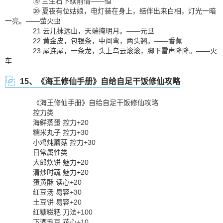
⑲ 三生石下续前情——恒
⑳ 夏夜有位姑娘，电灯装在身上，结伴出来白相，灯光一暗
一亮。——萤火虫
21 云儿抹远山，天端掩明月。——元旦
22 黄金皮，包银条，中间弯，两头翘。——香蕉
23 屋连屋，一条龙，头上乌云滚滚，脚下雷声隆隆。——火
车
15、《海王修仙手册》自给自足干饭修仙攻略
《海王修仙手册》自给自足干饭修仙攻略
控力类
海鲜蒸蛋 控力+20
糯米丸子 控力+30
小鸡炖蘑菇 控力+30
日常属性类
大郎炊饼 魅力+20
清炒时蔬 魅力+20
蛋黄酥 读心+20
红豆汤 易容+30
土豆饼 易容+20
红糖糍粑 刀法+100
下酒毛豆 花心+10