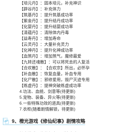
【培元丹】：固本培元，补充神识
【辟谷丹】：补充体力
【筑基丹】：提升筑基成功率
【紫金丹】：提升结丹成功率
【化婴丹】：提升结婴成功率
【清蕴丹】：清除体内丹毒
【益寿丹】：增加寿命
【云灵丹】：大量补充灵力
【化神丹】：提升化神成功率
【血煞丹】：增加煞气，魔修最爱
【九转还魂散】：可以将死去的人复活
【合欢散】：【合欢宗】所出，必怀孕
【补血散】：恢复血量，补血专用
【化尸散】：邪修爱用，毁尸灭迹专用
【练虚丹】：提神突破练虚成功率
4.功法、血统、剑意等(待更新)
5.宠物、装备、异火等(待更新)
6.一些特殊功效的道具(待更新)
7.衣柜(随着剧情解锁，待更新)
9、橙光游戏《修仙纪事》剧情攻略