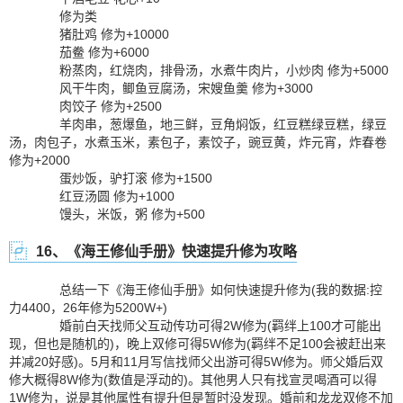
修为类
猪肚鸡 修为+10000
茄鲞 修为+6000
粉蒸肉，红烧肉，排骨汤，水煮牛肉片，小炒肉 修为+5000
风干牛肉，鲫鱼豆腐汤，宋嫂鱼羹 修为+3000
肉饺子 修为+2500
羊肉串，葱爆鱼，地三鲜，豆角焖饭，红豆糕绿豆糕，绿豆
汤，肉包子，水煮玉米，素包子，素饺子，豌豆黄，炸元宵，炸春卷
修为+2000
蛋炒饭，驴打滚 修为+1500
红豆汤圆 修为+1000
馒头，米饭，粥 修为+500
16、《海王修仙手册》快速提升修为攻略
总结一下《海王修仙手册》如何快速提升修为(我的数据:控
力4400，26年修为5200W+)
婚前白天找师父互动传功可得2W修为(羁绊上100才可能出
现，但也是随机的)，晚上双修可得5W修为(羁绊不足100会被赶出来
并减20好感)。5月和11月写信找师父出游可得5W修为。师父婚后双
修大概得8W修为(数值是浮动的)。其他男人只有找宣灵喝酒可以得
1W修为，说是其他属性有提升但是暂时没发现。婚前和龙龙双修不加