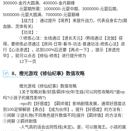
300000-金丹大圆满、400000-金丹巅峰
元婴期所需：1000000-元婴中期、3000000-元婴后期、
5000000-元婴大圆满、7000000-元婴巅峰
【战力】：通过提升【境界】来提升战力，代表自身实力(跟
血脉、灵体有关)
【功法】：
①修炼心法：女线通过【道长天元】/男线通过【沈伽】获
得，要修炼必须通过【房间-日常-看书-功法-普通功法-修炼心法】进
行【心法渗透】，达到100%后还要【再点一下】，提示【渗透完
毕】，就可以点击【修仙-修炼】进行提升修为
12下一页
8、橙光游戏《修仙纪事》数值攻略
橙光游戏《修仙纪事》数值攻略
1关于攻略对象/好感/羁绊/伙伴/生娃(可以同性攻略吗?是np
吗?小孩子的属性影响?)
-npc的【好感度】【羁绊值】影响剧情发展，通常好感度达
到100足够解锁【表白】【成为伙伴】。提升【好感度】的方法有：
①闲聊 ②送礼物(不同角色提升数值不同)提升【羁绊值】的方法有：
①闲聊 ②羁绊剧情
-人气高的话会出同性线(未定)。是，可以做海王。小孩的属