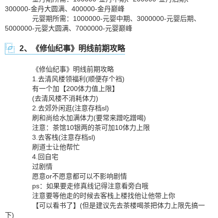
300000-金丹大圆满、400000-金丹巅峰
元婴期所需：1000000-元婴中期、3000000-元婴后期、
5000000-元婴大圆满、7000000-元婴巅峰
2、《修仙纪事》明线前期攻略
《修仙纪事》明线前期攻略
1.去清风楼领福利(顺便存个裆)
有一个加【200体力值上限】
(去清风楼不消耗体力)
2.去郊外闲逛(注意存档sl)
刷和尚给水加满体力(要常来蹭吃蹭喝)
注意：茶馆10银两的茶可加10体力上限
3.去客栈(注意存档sl)
刷道士让他帮忙
4.回自宅
过剧情
愿意or不愿意都可以不影响剧情
ps：如果要走修真线记得注意看旁白哦
注意要等他走的时候去客栈上楼找他让他带上你
【可以看书了】(但是建议先去茶楼喝茶把体力上限先搞一
下)