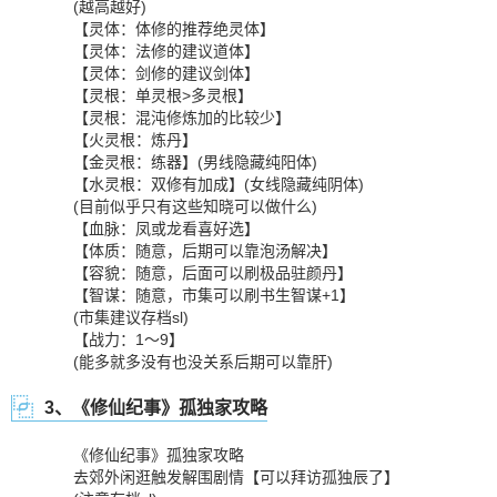
(越高越好)
【灵体：体修的推荐绝灵体】
【灵体：法修的建议道体】
【灵体：剑修的建议剑体】
【灵根：单灵根>多灵根】
【灵根：混沌修炼加的比较少】
【火灵根：炼丹】
【金灵根：练器】(男线隐藏纯阳体)
【水灵根：双修有加成】(女线隐藏纯阴体)
(目前似乎只有这些知晓可以做什么)
【血脉：凤或龙看喜好选】
【体质：随意，后期可以靠泡汤解决】
【容貌：随意，后面可以刷极品驻颜丹】
【智谋：随意，市集可以刷书生智谋+1】
(市集建议存档sl)
【战力：1～9】
(能多就多没有也没关系后期可以靠肝)
3、《修仙纪事》孤独家攻略
《修仙纪事》孤独家攻略
去郊外闲逛触发解围剧情【可以拜访孤独辰了】