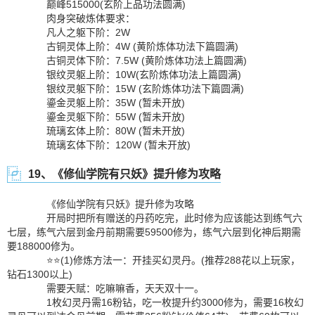
巅峰515000(玄阶上品功法圆满)
肉身突破炼体要求：
凡人之躯下阶：2W
古铜灵体上阶：4W (黄阶炼体功法下篇圆满)
古铜灵体下阶：7.5W (黄阶炼体功法上篇圆满)
银纹灵躯上阶：10W(玄阶炼体功法上篇圆满)
银纹灵躯下阶：15W (玄阶炼体功法下篇圆满)
鎏金灵躯上阶：35W (暂未开放)
鎏金灵躯下阶：55W (暂未开放)
琉璃玄体上阶：80W (暂未开放)
琉璃玄体下阶：120W (暂未开放)
19、《修仙学院有只妖》提升修为攻略
《修仙学院有只妖》提升修为攻略
开局时把所有赠送的丹药吃完，此时修为应该能达到练气六
七层，练气六层到金丹前期需要59500修为，练气六层到化神后期需
要188000修为。
⭐⭐(1)修炼方法一：开挂买幻灵丹。(推荐288花以上玩家，
钻石1300以上)
需要天赋：吃嘛嘛香，天天双十一。
1枚幻灵丹需16粉钻，吃一枚提升约3000修为，需要16枚幻