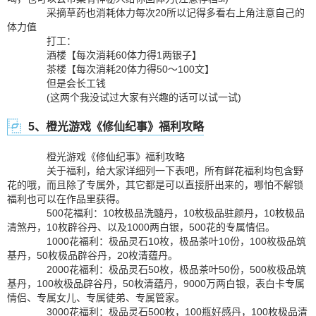
采摘草药也消耗体力每次20所以记得多看右上角注意自己的
体力值
打工：
酒楼【每次消耗60体力得1两银子】
茶楼【每次消耗20体力得50～100文】
但是会长工钱
(这两个我没试过大家有兴趣的话可以试一试)
5、橙光游戏《修仙纪事》福利攻略
橙光游戏《修仙纪事》福利攻略
关于福利，给大家详细列一下表吧，所有鲜花福利均包含野
花的哦，而且除了专属外，其它都是可以直接肝出来的，哪怕不解锁
福利也可以在作品里获得。
500花福利：10枚极品洗髓丹，10枚极品驻颜丹，10枚极品
清煞丹，10枚辟谷丹、以及1000两白银，500花的专属情侣。
1000花福利：极品灵石10枚，极品茶叶10份，100枚极品筑
基丹，50枚极品辟谷丹，20枚清蕴丹。
2000花福利：极品灵石50枚，极品茶叶50份，500枚极品筑
基丹，100枚极品辟谷丹，50枚清蕴丹，9000万两白银，表白卡专属
情侣、专属女儿、专属徒弟、专属管家。
3000花福利：极品灵石500枚，100瓶好感丹，100枚极品清