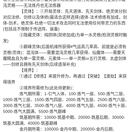
沌灵根——无法炼丹也无法炼器
【灵体】：①开局灵体：先天道体、先天剑体、绝灵体分别
对应法修、剑修以及体修(最适合这样选择)道体-法术修炼有加成，剑
体-剑术，绝灵体-杜绝一切法术攻击同时无法使用任何带灵力的东西
(包括且不限制于传送阵、装备)
②隐藏灵体：纯阴体(双修加成)为单一水灵根(检测灵根时触
发)
③巅峰灵体(后面机缘所获得#气运高几率高、前提是必须有
灵根/灵体)：混沌体——需要混沌灵根几率获得、仙魔体——需要天
魔精血且为单一雷灵根、元素体——单一灵根or五行灵根、太虚剑体
——剑修且拥有先天剑体(后续逐渐补充)
【境界】：
①通过【修炼】来提升修为，再通过【突破】【渡劫】来获
得境界
②境界所需修为(此处待更新)：
炼气期所需：1-引气入体、100-炼气一层、500-炼气二层、
1000-炼气三层、1500-炼气四层、2000-炼气五层、2500-炼气六层、
3000-炼气七层、3500-炼气八层、4000-炼气九层、4500-炼气十层、
5000-炼气大圆满、5500-炼气巅峰
筑基期所需：10000-筑基中期、20000-筑基后期、30000-
筑基大圆满、40000-筑基巅峰
金丹期所需：100000-金丹中期、200000-金丹后期、