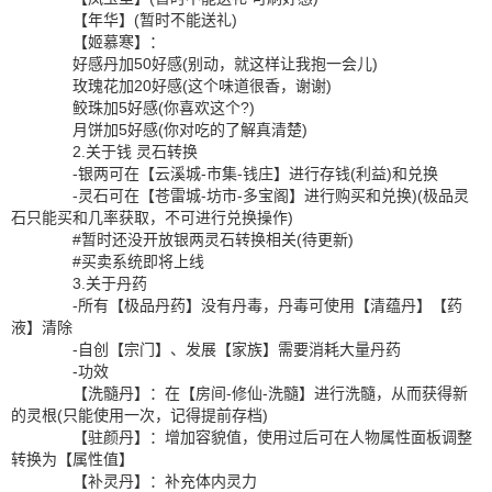
【年华】(暂时不能送礼)
【姬慕寒】：
好感丹加50好感(别动，就这样让我抱一会儿)
玫瑰花加20好感(这个味道很香，谢谢)
鲛珠加5好感(你喜欢这个?)
月饼加5好感(你对吃的了解真清楚)
2.关于钱 灵石转换
-银两可在【云溪城-市集-钱庄】进行存钱(利益)和兑换
-灵石可在【苍雷城-坊市-多宝阁】进行购买和兑换)(极品灵
石只能买和几率获取，不可进行兑换操作)
#暂时还没开放银两灵石转换相关(待更新)
#买卖系统即将上线
3.关于丹药
-所有【极品丹药】没有丹毒，丹毒可使用【清蕴丹】【药
液】清除
-自创【宗门】、发展【家族】需要消耗大量丹药
-功效
【洗髓丹】：在【房间-修仙-洗髓】进行洗髓，从而获得新
的灵根(只能使用一次，记得提前存档)
【驻颜丹】：增加容貌值，使用过后可在人物属性面板调整
转换为【属性值】
【补灵丹】：补充体内灵力