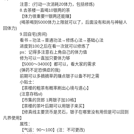
注意：(行动一次消耗20体力，包括修炼)
8.去茶楼一直喝10银两的茶
【体力很重要!!!银两还能赚】
(喝茶喝到5000体力上限就可以了，后面没有和尚与神秘人
回体力)
9.回自宅(房间)
看书→功法→普通功法→修炼心法→基础心法
进度到100之后在看一次就可以修炼了
ps：记得多注意右上角自己的体力值
修为可以一直加只要体力够
【5000～34000】都可以，看大家的需求
(弹药不足恐惧症的我)
前期可以多摘摘草药赚点银子以备不时之需
小贴士：
【茶楼的粗茶有概率刷出心境与道心】
(注意存档sl)
【市集的货郎 1两银子加10格】
【茶楼的茶叶后期可以用银子来买】
【修真线主要货币是灵石，银子在哪里没有用但是可以回到
凡界使用】
属性：
【气运：90～100】(注：不可更改)