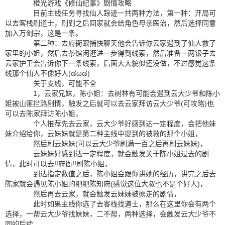
橙光游戏《修仙纪事》剧情攻略
目前主线任务寻找仙人踪迹一共两种方法，第一种：开局可
以去客栈刷道士，刷到之后回家就会给角色母亲医治，然后选择同意
加入万剑宗，这是一条。
第二种：去府衙跟捕快聊天他会告诉你云家遇到了仙人救了
家里的小姐，然后去茶馆闲逛进一步得到线索，然后准备一两银子去
云家护卫会告诉你下一条线索，后面大大貌似还没做，不过感觉这条
线那个仙人不像好人(ಡωಡ)
关于支线，可能不全
1，云家兄妹，陈小姐：去树林有可能会遇到云大少爷和陈小
姐被山匪拦路剧情，触发之后就可以去云家拜访云大少爷(可攻略)也
可以去陈家拜访陈小姐，
个人推荐先去云家，云大少爷好感到达一定程度，会把他妹
妹介绍给你，云妹妹就是第二种主线中提到的被救的那个小姐，
然后刷云妹妹(可以云大少爷刷满一百之后再刷云妹妹)，
云妹妹好感到达一定程度，就会触发关于陈小姐过去的剧
情，此时可以去!!府衙!!刷陈小姐，
到达指定数值之后，陈小姐会跟你讲她的经历，讲完之后去
陈家就会遇见陈小姐的粑粑陈知府(感觉这位大叔也不是个好人)，
然后再去云家，就会触发云妹妹被掳走的剧情，
此时如果主线你选了去客栈找道士，那么在这里你会有两个
选择，一帮云大少爷找妹妹，二不帮，两种选择，会触发云大少爷不
同的后续，