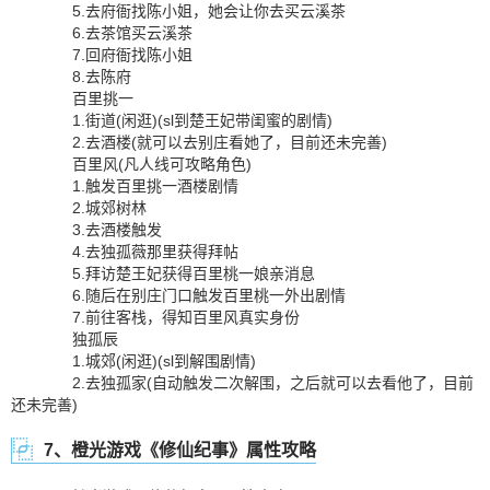
5.去府衙找陈小姐，她会让你去买云溪茶
6.去茶馆买云溪茶
7.回府衙找陈小姐
8.去陈府
百里挑一
1.街道(闲逛)(sl到楚王妃带闺蜜的剧情)
2.去酒楼(就可以去别庄看她了，目前还未完善)
百里风(凡人线可攻略角色)
1.触发百里挑一酒楼剧情
2.城郊树林
3.去酒楼触发
4.去独孤薇那里获得拜帖
5.拜访楚王妃获得百里桃一娘亲消息
6.随后在别庄门口触发百里桃一外出剧情
7.前往客栈，得知百里风真实身份
独孤辰
1.城郊(闲逛)(sl到解围剧情)
2.去独孤家(自动触发二次解围，之后就可以去看他了，目前
还未完善)
7、橙光游戏《修仙纪事》属性攻略