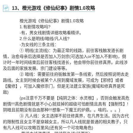
13、橙光游戏《修仙纪事》剧情1.0攻略
橙光游戏《修仙纪事》剧情1.0攻略
1.有剧情攻略吗?
-有，男女线剧情详细攻略看精评。
2.什么是明线/暗线/凡人线?
-为女线的三条主线：
① 明线(主流线)：为最正常的线路，前往客栈触发道长剧
情，治愈母亲后选择是否加入万剑宗(可选加入or不加入不影响)，倒
计时一年时间结束后前往客栈找道长，他会带你前往修真界。此线涉
及后面的家族发展、宗门建设等等。
② 暗线：需要前往府衙触发第一条线索，然后按照说明去走
路线。女主到时候会被某个人拐到魔域发展，可成为【邪修】或者
【魔修】，可加入魔修宗门，但是无法建立家族(魔域和修真界是死
敌)
(ps注意千万不要是【纯阴之体：水灵根】，否则会触发高危
剧情!!!高危剧情就是不小心就挂掉的超级可怕剧情且具有【强制性】!
阴暗且前期没有自由那种!!!想象一下魔王的炉鼎。。啥的。。。)
③ 凡人线：女主选择不前往修真界，在凡界生活。因为古代
的限制性且女主不是穿越女主，所以凡人线就是普通的相夫教子，只
有凡人线可以攻略百里风(还有另一个可攻略角色)