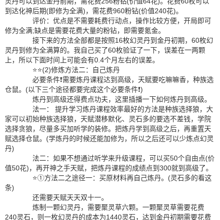
灵丹可以到达金丹前期，需花费256粉钻(价值64花)。花费60枚可以
到达化神后期(即修为全满)，需花费960粉钻(价值240花)。
评价：优点是不需要耗费行动点，操作比较方便，开局即可
修为全满;缺点是需要花费大量的粉钻，即需要氪金。
接下来的方法全部都是按照16枚幻灵丹到金丹初期，60枚幻
灵丹到修为全满算的。我自己买了60枚验证了一下，误差在一两颗
上，所以下面时间上可能会有0.4个月左右的误差。
⭐⭐(2)修炼方法二：自己炼丹
必要条件❗需要炼丹课程达到高级，天赋要吃嘛嘛香，种族选
仓鼠。(以下三个途径都要完成这个必要条件❗)
炼丹到高级还得费点功夫，这里插播一下如何炼丹到高级。
法一： 提升学习炼丹课程效率最好的方法是种族选择狼，大
家可以初始种族选择狼，天赋潜移默化、灵石多的要选不差钱，学院
选择贪狼，尽量多买加听学的装修。把炼丹学到高级之后，再重置天
赋选择仓鼠。(学炼丹的时候还能加修为，所以之后还可以少炼点幻灵
丹)
法二：如果不想通过听学来升级课程，可以买50个自由点(价
值50花)，再开神之手天赋，把炼丹课程的成绩点到300就到高级了。
⭐①方法二之途径一：买原材料再自己炼丹。(灵石多的看这
条)
还需要天赋天天双十一。
炼制一颗幻灵丹，需要聚灵草六颗。一颗聚灵草需要花费
240灵石，则一枚幻灵丹的成本为1440灵石，达到金丹初期需要花费