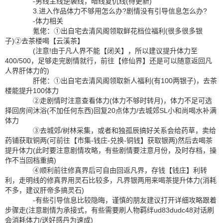
-男线主线逆袭线，暗线复仇线(待更新)
3.进入作品体力不够用怎么办?剧情没有引导信息怎么办?
-体力相关
氪佬：①出自宅去清风阁领取鲜花档位福利(很多很多银
子)②去茶楼喝【云溪茶】
(注意!由于凡人界不能【闭关】，所以建议提升体力至
400/500，足够走完剧情就行，前往【修仙界】还是可以随意返回凡
人界肝体力的)
肝佬：①出自宅去清风阁领取新人福利(有100两银子)，去茶
楼能提升100体力
②走剧情时注意查看体力(体力不够时转月)，体力不足可选
择回房间沐浴(不加任何东西)回复20点体力/去城郊SL小和尚喝水补满
体力
③去城郊/树林采集，或者和独孤辰搞好关系会给药草，卖给
药铺获取铜两(可前往【市集-钱庄-兑换-铜钱】获取银两)然后去喝茶
提升体力(此时要注意剧情攻略，有些剧情要注意月份，及时存档，操
作不当回档重搞)
④顺利前往修真界后可自由回返凡界，存钱【钱庄】利转
利，走明线的修真界用灵石比较多，凡界银两用来喝茶提升体力(消耗
不多，建议肝帝多搞灵石)
-有些引导信息比较隐晦，谨慎的朋友建议打开详细攻略跟着
步骤走(注意剧情为承接式，有些需要刷人物羁绊ud83dudc48对话刷
会消耗体力/送好感丹为速成)