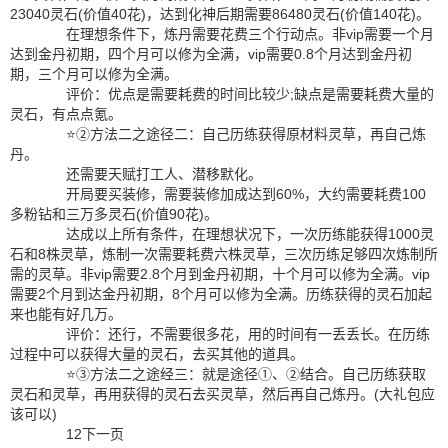
23040灵石(价值40花)，达到化神后期需要86480灵石(价值140花)。
在理想条件下，炼丹需要花费三个行动点。非vip需要一个月
达到金丹初期，四个月可以修为全满，vip需要0.8个月达到金丹初
期，三个月可以修为全满。
评价：优点是需要耗费的时间比较少;缺点是需要耗费大量的
灵石，有点点氪。
⭐②方法二之途径二：自己历练获得原材料灵草，再自己炼
丹。
还需要天赋打工人、潜移默化。
开局要买装修，需要装修加成达到60%，大约需要耗费100
多粉钻和三万多灵石(价值90花)。
达成以上所有条件，在理想状况下，一次历练能获得1000灵
石和8株灵草，炼制一次需要耗费六株灵草，三次历练足够四次炼制所
需的灵草。非vip需要2.8个月到金丹初期，十个月可以修为全满。vip
需要2个月到达金丹初期，8个月可以修为全满。历练获得的灵石加起
来也能有好几万。
评价：还行，不需要很多花，用的时间有一丢丢长。在历练
过程中可以获得大量的灵石，去买其他的道具。
⭐③方法二之途经三：就是途径①、②结合。自己历练获取
灵石和灵草，再用获得的灵石去买灵草，然后再自己炼丹。(大礼包应
该可以)
12下一页