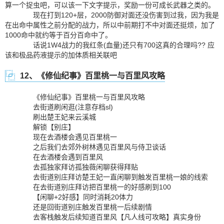
算一个捉虫吧，可以该一下文字提示，奖励一份可成长武器之类的。
现在打到120+层，2000防御对面还没伤害到过我，因为我是
在出命中属性之前分配的战力，所以中前期打不中对面还挺烦，加了
1000命中就约等于百分百命中了。
话说1W4战力的我红条(血量)还只有700这真的合理吗?? 应
该和极品药液提示的加体质相关联吧
12、《修仙纪事》百里桃一与百里风攻略
《修仙纪事》百里桃一与百里风攻略
去街道刷闲逛(注意存档sl)
刷出楚王妃来云溪城
解锁【别庄】
现在去酒楼会遇见百里桃一
之后我们去郊外树林遇见百里风与侍卫谈话
在去酒楼会遇到百里风
去孤独家拜访孤独薇闲聊获得拜贴
去街道别庄拜访楚王妃一直闲聊到触发百里桃一娘的线索
在去街道别庄拜访把百里桃一的好感刷到100
【闲聊+2好感】同时消耗20体力
还是回街道别庄触发百里桃一后续剧情
去客栈触发后续知道百里风【凡人线可攻略】真实身份