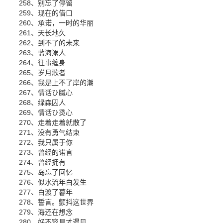
258、别忘了停留
259、现在的借口
260、承诺，一时的华丽
261、天长地久
262、到不了的未来
263、蓝海溺人
264、往事缠身
265、岁月歌者
266、我是上不了岸的潮
267、情话ひ腻心
268、绿森囚人
269、情话ひ烫心
270、走着走着就散了
271、没有勇气结束
272、我只属于你
273、曾经的诺言
274、曾经拥有
275、岛忘了回忆
276、似水流年白发生
277、白渡了暮年
278、誓言。颤抖这世界
279、海还在想念
280、好不容易才遇见