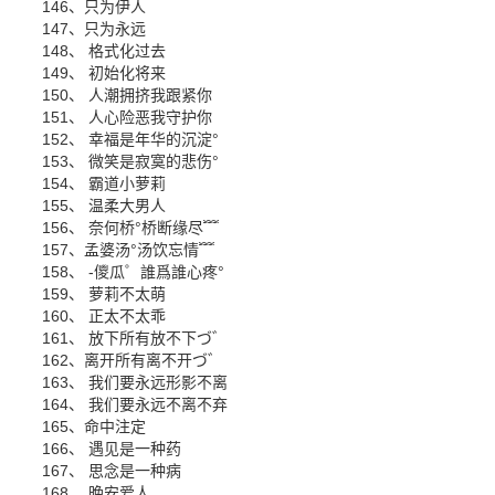
146、只为伊人
147、只为永远
148、 格式化过去
149、 初始化将来
150、 人潮拥挤我跟紧你
151、 人心险恶我守护你
152、 幸福是年华的沉淀°
153、 微笑是寂寞的悲伤°
154、 霸道小萝莉
155、 温柔大男人
156、 奈何桥°桥断缘尽﹌
157、孟婆汤°汤饮忘情﹌
158、 -儍瓜゜誰爲誰心疼°
159、 萝莉不太萌
160、 正太不太乖
161、 放下所有放不下づ゛
162、离开所有离不开づ゛
163、 我们要永远形影不离
164、 我们要永远不离不弃
165、命中注定
166、 遇见是一种药
167、 思念是一种病
168、 晚安爱人