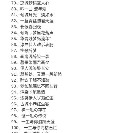
79、凉城梦镜空人心
80、吟一曲 流年殇
81、倾城月光﹋淡如水
82、一丝青丝随君天涯
83、长恨春归晚
84、倾听╭梦里花落声
85、华胥残梦殇流年°
86、淳曲佳人难诉衷肠
87、笙歌醉梦
88、画扇浅醉染一袭
89、暮墨染雨君画夕
90、伊人浅笑醉长安
91、凝眸处，又添一段新愁
92、醉饮千觞不知愁
93、梦如琉璃忆不回往昔
94、渲染ゞ笔墨情
95、浅笑伊人ゾ落红尘
96、古城小巷红尘客
97、 神一般の存在
98、 谜一般の传说
99、 一生与你浪跡天涯
100、 一生与你海枯石烂