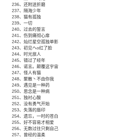
236、还附送折磨
237、隔海少年
238、猫有孤独
239、一切
240、过去的誓言
241、伤到痛彻心扉
242、灿烂星空孤独单影
243、初见ヘo红了脸
244、时光旅人
245、错过了经年
246、诺言。颠覆这宇宙
247、怪人有猫
248、聚散丶不由你我
249、遇见是一种药
250、思念是一种病
251、独衬心酸
252、没有勇气开始
253、失落的唇印
254、遗忘，一时的苍白
255、好不容易才相爱
256、无数过往只剩自己
257、曾经的温柔