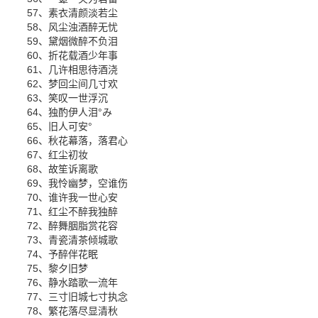
57、素衣清颜淡若尘
58、风尘浊酒醉无忧
59、黛烟微醉不负泪
60、折花载酒少年事
61、几许相思待酒浇
62、梦回尘间几寸欢
63、笑叹一世浮沉
64、独酌伊人泪°み
65、旧人可安°
66、秋花幕落，落君心
67、红尘初妆
68、故笙诉离歌
69、我怜幽梦，空谁伤
70、谁许我一世心安
71、红尘不醉我独醉
72、醉舞胭脂赏花容
73、青瓷清茶倾城歌
74、予醉伴花眠
75、黎夕旧梦
76、静水踏歌一流年
77、三寸旧城七寸执念
78、繁花落尽显清秋