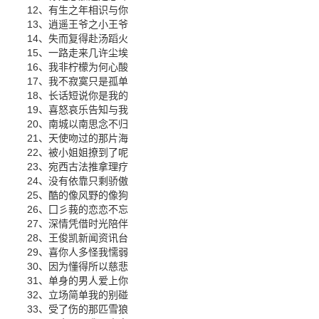
12、有生之年相识与你
13、逍遥王爷之小王爷
14、失而复得赴汤蹈火
15、一路走来几许尘埃
16、我非柠檬为何心酸
17、我不寂寞只是孤单
18、长话短说你是我的
19、喜怒哀乐告知与我
20、南城以南思念不归
21、天使吻过的那片海
22、被小姐姐撩到了呢
23、宛西古法推拿理疗
24、没有依靠只剩骄傲
25、酷的像风野的像狗
26、囗彡莪的恋恋不忘
27、深情凭借时光陪伴
28、王俊凯新闻资讯台
29、喜你人多怪我懦弱
30、因为懂得所以慈悲
31、单身的男人爱上你
32、立场简单我的别碰
33、受了伤的那匹雪狼