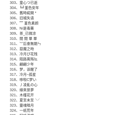
303、童心つ已逝
304、╚╝堇色安年
305、舊時婲開 *
306、旧城失语
307、﹌ 堇色素颜
308、Ní是毒藥
309、茶_已微凉
310、間 間 單 單
311、︶后會無期ㄣ
312、惡魔之吻
313、冷月ぴ花残
314、陌路离殇℡
315、翩翩少年
316、梦，该醒了
317、冷月~孤星
318、哆啦C梦い
319、丿凌亂の心
320、緣來昰夢
321、木槿花开
322、夏至未至╰╯
323、靈魂暗月
324、一纸荒年