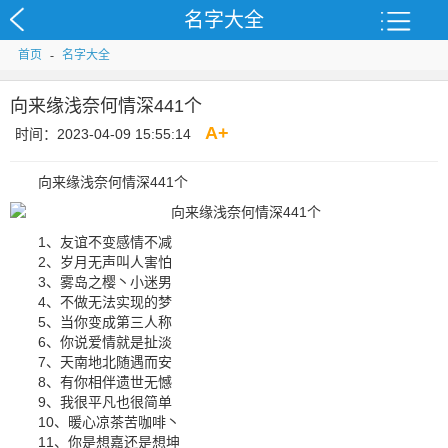
名字大全
首页
-
名字大全
向来缘浅奈何情深441个
A
+
时间：2023-04-09 15:55:14
向来缘浅奈何情深441个
1、友谊不变感情不减
2、岁月无声叫人害怕
3、雾岛之樱丶小迷男
4、不做无法实现的梦
5、当你变成第三人称
6、你说爱情就是扯淡
7、天南地北随遇而安
8、有你相伴遗世无憾
9、我很平凡也很简单
10、暖心凉茶苦咖啡丶
11、你是想嘉还是想坤