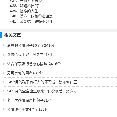
437、天衍ガア枭狼
438、妳跑不掉的`
439、淡忘的人生
440、潙沵、傾箌①迣溫渘
441、亲爱德丶说好不分开
相关文章
深意的爱情句子10个字241句
剑侠情缘手游古风名字414个
适合深夜发的伤感心情短语416个
无可奈何的网名431个
14个月的孩子有打人的坏习惯，该如何纠正
14个月的宝宝出生以来胃口都很差，怎么办
老同学感情深厚的句子214句
爱情短句英文4个字125句