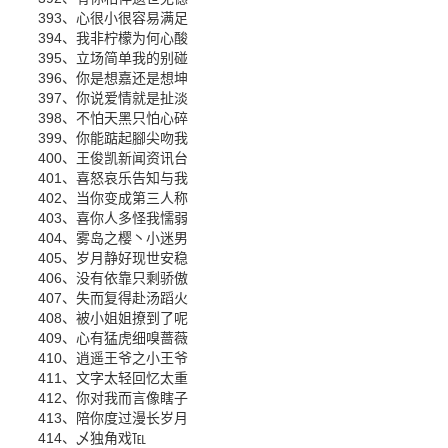
393、心很小很容易满足
394、我非柠檬为何心酸
395、立场简单我的别碰
396、你是想嘉还是想坤
397、你说爱情就是扯淡
398、不怕天黑只怕心碎
399、你能踮起腳尖吻我
400、王俊凯新闻资讯台
401、喜怒哀乐告知与我
402、当你变成第三人称
403、喜你人多怪我懦弱
404、雾岛之樱丶小迷男
405、岁月静好现世安稳
406、没有依靠只剩骄傲
407、失而复得赴汤蹈火
408、被小姐姐撩到了呢
409、心有猛虎细嗅蔷薇
410、逍遥王爷之小王爷
411、文字太轻回忆太重
412、你对我而言像瞎子
413、陪你度过漫长岁月
414、乄独角戏℡