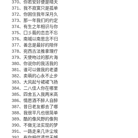
370、你若安好便是晴天
371、我不寂寞只是孤单
372、你困住我年深月久
373、那一年我们的约定
374、有生之年相识与你
375、囗彡莪的恋恋不忘
376、南城以南思念不归
377、善念是最好的陪伴
378、宛西古法推拿理疗
379、天使吻过的那片海
380、你说你的我活我的
381、谁可以做我的老婆
382、卖萌的心永不止步
383、大风起兮裙裙飞扬
384、二八佳人你在哪里
385、四舍五入我两米高
386、情愿酒不醉人自醉
387、昔日老友都去了哪
388、我很平凡也很简单
389、酷的像风野的像狗
390、不做无法实现的梦
391、一路走来几许尘埃
392、有你相伴遗世无憾