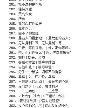
281、抵不过的是背叛
282、独拥深暖
283、荒岛少女
284、所有
285、我的心脏你模样
286、我走以后
287、回不了的曾经
288、最迷人的最危险； | 最危险的迷人；
289、无法复制？颖 | 无法复制？寒
290、午夜，等你来电。 | 好，那你等着。
291、喂，小姐你好么" | 恩，先森我很好"
292、拥抱 | 抬头、亲吻
293、握著の婞諨 | 倣手の婞諨
294、吉他和弦丶 | 钢琴琴键丶
295、分手一个错误 | 闪耀不值得爱
296、幸福 | 文、在①欹、幸福
297、〃最黏人的心动 | 〃最玩笑的心痛
298、没问题〆 | 老公、看你的〆
299、丨丶﹏初秋╮ | 丨丶﹏盛夏╮
300、♂上错车..过错 | ♀下错站..错过
301、*莪对迩欣赏° | *莪对迩观望°
302、没心没肺的小黑 | 没心没肺的小白