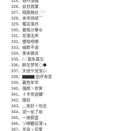
325、轻吟浅唱
326、自甘寂寞
327、陌路独白╰╯
328、未完待续﹋
329、樱花落尽
330、曼珠沙華⊕
331、花落无声
332、傻啦吧唧
333、缄默不语
334、季未微凉
335、/／莫失莫忘
336、醉生梦死◇◆
337、天线ヤ宝宝い
338、▇▇▇ 刮开有奖
339、暮色年华
340、强颜丶欢笑
341、∮半世迷離°
342、情封
343、﹏安好ヾ勿念
344、泪～化了妆
345、一抹蔚蓝
346、ツ傾聽花落↘
347、半岛ヽ旧爱