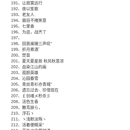
191、让寂寞远行
192、夜以笙歌
193、老友人.
194、眉目不掩笑意
195、七里香
196、为迩，战兲丅
197、
198、回首阑珊三声叹°
199、折月煮酒゜
200、焚音
201、夏天夏星辰 秋风秋意凉
202、血染江山的画
203、孤胆英雄
204、沁园春雪
205、青丝青衫亦青城°
206、遗忘过去╮珍惜现在
207、￡剑魂メ秒杀彡
208、活色生香
209、散茑捩ら，
210、浮石ゝ
211、ゝ浅默淡殇ヽ
212、活着便精采°