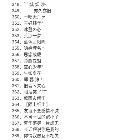
348、半 城 烟 沙╮
349、____亦久亦旧
350、一吻天荒ァ
351、三好騷年°
352、冰蓝の心
353、荒涼一夢
354、蓝色∠眼眸
355、隐姓埋名丶
356、思念成瘾
357、蹲厕耍蛆
358、空心少年°
359、生如夏花
360、薄 暮 涼 年
361、旧言ヽ失心
362、眼泪笑了 ﹌
363、歆雨＆倾尘
364、〖陌上纤尘〗
365、友谊不变感情不减
366、不可一世的窮小子
367、繁华落尽一片虚无
368、长话短说你是我的
369、你情我愿互不相欠