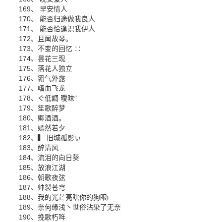
169、 早安情人
170、 能否归途做我良人
171、 能否恰逢识我伊人
172、且闻故琴。
173、不变的回忆 ∷
174、昙花三现
175、落花人独立
176、霸气外露
177、嗜血飞龙
178、ぐ低調 曖昧″
179、笙歌醉梦
180、卿酒酒。
181、嫣然若夕
182、▍ 旧城孤影ぃ
183、醉清风
184、流泪的向日葵
185、放浪江湖
186、朝歌夜弦
187、帅裂苍穹
188、我的光芒亮瞎你的狗眼i
189、奈何缘浅丶世俗沾染了无奈
190、挽歌朽哖