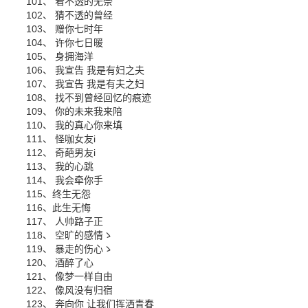
101、 看不透的无奈
102、 猜不透的曾经
103、 赠你七时年
104、 许你七日暖
105、 身拥海洋
106、 我宣告 我是有妇之夫
107、 我宣告 我是有夫之妇
108、 找不到曾经回忆的痕迹
109、 你的未来我来陪
110、 我的真心你来填
111、 怪咖女友i
112、 奇葩男友i
113、 我的心跳
114、 我会牵你手
115、终生无怨
116、此生无悔
117、 人帅路子正
118、 空旷的感情ゝ
119、 暴走的伤心ゝ
120、 酒醉了心
121、 像梦一样自由
122、 像风没有归宿
123、 奔向你 让我们挥洒青春