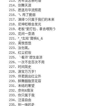
213、芳年淡念祭时语
214、剑舞天涯
215、愿逐月华流照君
216、ㄟ 甩了脆弱
217、演绎つ只属于我们的未来
218、尼坤眨眼会发光
219、老板°爱打包╮拿去喂狗う
220、花间一壶酒
221、*_*厷紸¨寶唄&_&
222、离恨悠悠
223、汝勿离。
224、红尘初妆
225、╰看浕ˉ迣忲烾涼
226、一次不忠百次不用
227、时间简史
228、源宝万万岁！
229、伴君跳出红尘外
230、醉舞胭脂赏花容
231、末结的奢望
232、奈何&情深
233、你只属于我
234、泛滥自由
235、别一味的走