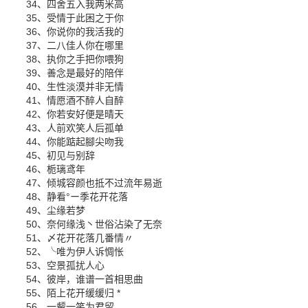
34、四舍五入我两米高
35、受情于此困之于你
36、你说你的我活我的
37、二八佳人你在哪里
38、执你之手把你喂狗
39、善念是最好的陪伴
40、生性淡漠并非无情
41、情愿酒不醉人自醉
42、你若安好便是晴天
43、人前欢笑人后孤单
44、你能踮起腳尖吻我
45、初见与别辞
46、栀璃鸢年
47、倾城容颜也抵不过流年易逝
48、静看°ー季花开花落
49、尘缘若梦
50、奈何缘浅丶世俗沾染了无奈
51、〆花开花落几番情〃
52、╰唯为伊人诉惆怅
53、空景孤扰人心
54、彼岸，谁谱一首相思曲
55、陌上花开缓缓归 *
56、一颦一笑为君留