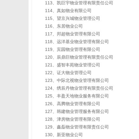
113、凯巨宇物业管理有限责任公司
114、真如物业有限公司
115、望京兴城物业管理公司
116、东居物业公司
117、邦超物业管理有限公司
118、远洋基业物业管理有限公司
119、宾园物业管理有限公司
120、辰鼎巨物业管理有限责任公司
121、盛智丰苑物业管理公司
122、证大物业管理公司
123、中际北视物业管理有限公司
124、绣辰丹物业管理有限责任公司
125、丰盈天地物业服务有限公司
126、高腾物业管理有限公司
127、韩建物业管理服务有限公司
128、津房物业管理有限公司
129、鑫磊物业管理有限责任公司
130、新亚物业公司