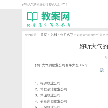
好听大气的物业公司名字大全382个
首页
文档
公司名字
您的位置：
>
>
> 好听大气的物业公司名字
好听大气的
时间
好听大气的物业公司名字大全382个
1、福源物业公司
2、博仁易洁物业公司
3、精诚物业公司
4、盛泰家园物业公司
5、天保物业公司