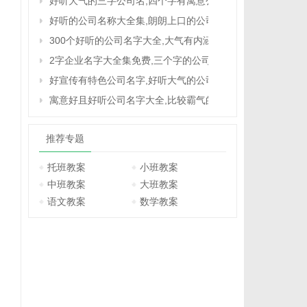
好听大气的三字公司名,四个字有寓意公司名字大全389个
好听的公司名称大全集,朗朗上口的公司名称2字387个
300个好听的公司名字大全,大气有内涵的公司名称387个
2字企业名字大全集免费,三个字的公司名字霸气386个
好宣传有特色公司名字,好听大气的公司名称大全386个
寓意好且好听公司名字大全,比较霸气的企业名字大全436个
推荐专题
托班教案
小班教案
中班教案
大班教案
语文教案
数学教案