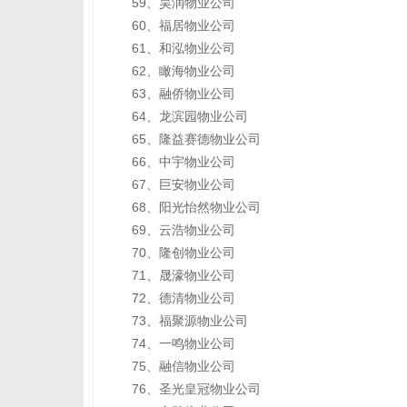
59、昊润物业公司
60、福居物业公司
61、和泓物业公司
62、瞰海物业公司
63、融侨物业公司
64、龙滨园物业公司
65、隆益赛德物业公司
66、中宇物业公司
67、巨安物业公司
68、阳光怡然物业公司
69、云浩物业公司
70、隆创物业公司
71、晟濠物业公司
72、德清物业公司
73、福聚源物业公司
74、一鸣物业公司
75、融信物业公司
76、圣光皇冠物业公司