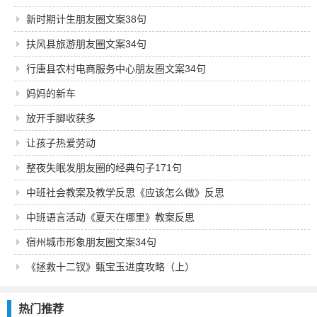
新时期计生朋友圈文案38句
扶风县旅游朋友圈文案34句
行唐县农村电商服务中心朋友圈文案34句
妈妈的新车
放开手脚收获多
让孩子热爱劳动
整夜失眠发朋友圈的经典句子171句
中班社会教案及教学反思《应该怎么做》反思
中班语言活动《夏天在哪里》教案反思
宿州城市形象朋友圈文案34句
《拯救十二钗》甄宝玉进度攻略（上）
热门推荐