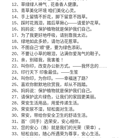
12、草绿绿人神气 , 花香香人健康。
13、青草美化环境 咱们美化心灵。
14、手上留情不折花，脚下留意不践草。
15、踩时花溅泪，踏后草揪心——请爱护花草。
16、妈妈说：保护植物就是保护我们自己。
17、为了我更好地呼吸，请别靠我太近。
18、绿地如此多娇，请勿沾花惹草。
19、不图自己“顺”便，要为绿色添彩。
20、不要让小草的眼泪，沾满你爱淘气的鞋子。
21、亲，别碰我，我害羞 ！
22、叫你印，改变办公新方式。——我怀念的……
23、印行天下 印象最佳。——生笙
24、叫你印，为你印。——幸福迷了路？
25、喜欢你默默地欣赏我，却从不践踏。
26、妈妈说：保护植物就是保护我们自己。
27、请保护这片绿色，让我们的家园更美丽。
28、荣安生活用品，用爱传递生活。
29、荣安尿不湿，轻松面对生活。
30、荣安，带给你安全卫生的舒适生活。
31、首”（同手）选荣安，安心相伴。
32、您的安心（逸）就是我们的光荣（荣幸）。
33、轻松自如，随心所遇荣为尊享，安心生活。