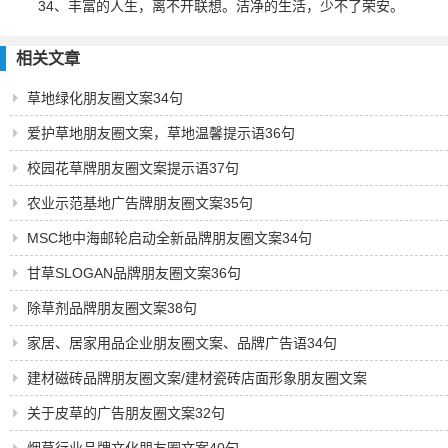
34、丰富的人生，离不开联想。洁净的生活，少不了荣安。
相关文章
草地绿化朋友圈文案34句
爱护草地朋友圈文案，草地温馨提示语36句
校园花草牌朋友圈文案提示语37句
农业示范基地广告牌朋友圈文案35句
MSC地中海邮轮启动全新品牌朋友圈文案34句
甘草SLOGAN品牌朋友圈文案36句
除草剂品牌朋友圈文案38句
家居、居家用品企业朋友圈文案、品牌广告语34句
建材磁砖品牌朋友圈文案/建材瓷砖店面形象朋友圈文案
34句
关于皮草的广告朋友圈文案32句