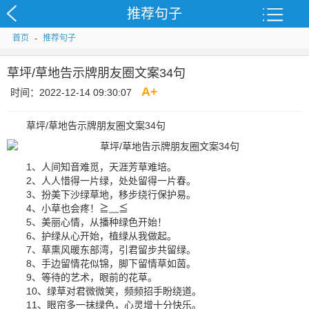
推荐句子
首页
-
推荐句子
草坪/草地告示牌朋友圈文案34句
A
+
时间：2022-12-14 09:30:07
草坪/草地告示牌朋友圈文案34句
1、人间知音难觅，天涯芳草难培。
2、人人惜得一片绿，处处留得一片春。
3、扮美下沙绿草地，移步绕行保护易。
4、小草也会疼！≧﹏≦
5、美丽心情，从播种绿色开始！
6、护绿从心开始，植绿从我做起。
7、草熏风暖东部湾，引君留步共留绿。
8、手边留情花似锦，脚下留情草如茵。
9、等待的艺术，眼前的花草。
10、绿草对君微微笑，频频招手盼绕道。
11、眼帘多一抹绿色，心灵增十分快乐。