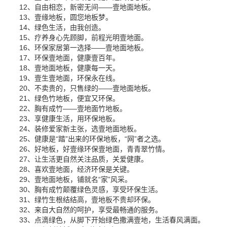
12、自由相恋，新密无间——壹地面地板。
13、壹缘地板，圆您地板梦。
14、绿色生活，由我创造。
15、疗养身心先顾脚，前程光明壹地面。
16、环保家居第一选择——壹地面地板。
17、环保壹地面，健康壹百年。
18、壹地面地板，健康每一天。
19、壹生壹地面，环保永在线。
20、不卖贵的，只售绿的——壹地面地板。
21、绿色竹地板，便宜又环保。
22、胸有成竹——壹地面竹地板。
23、享健康生活，用环保地板。
24、装修爱家新主张，选壹地面地板。
25、健康是“踏”出来的环保地板，“网”者之选。
26、好地板，好壹缘环保壹地面，青青翠竹情。
27、让生活更自然关注品质，关爱健康。
28、喜欢壹地面，经济环保是关键。
29、壹地面地板，铺就名“家”风采。
30、胸有成竹颠覆绿色灵感，享受环保生活。
31、绿竹生根结结高，壹地板不贵却环保。
32、来自大自然的呵护，享受最畅通的服务。
33、点滴绿色，从脚下开始绿色撒满壹地，生活春风满面。