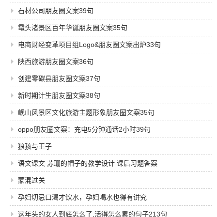
石材公司朋友圈文案39句
鼋头渚景区百年华诞朋友圈文案35句
电商财经变革项目组Logo&朋友圈文案出炉33句
陕西旅游朋友圈文案36句
创建零碳县朋友圈文案37句
新时期计生朋友圈文案38句
岘山风景区文化旅游主题形象朋友圈文案35句
oppo朋友圈文案：充电5分钟通话2小时39句
狼孩与王子
语文课文 苏珊的帽子的教学设计 课后习题答案
蒙混过关
孕妇切忌口渴才饮水，孕妇喝水也得有讲究
这年头的女人到底怎么了,活得怎么累的句子213句