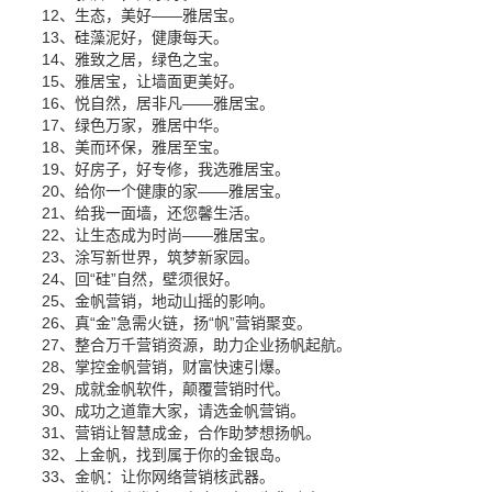
12、生态，美好――雅居宝。
13、硅藻泥好，健康每天。
14、雅致之居，绿色之宝。
15、雅居宝，让墙面更美好。
16、悦自然，居非凡――雅居宝。
17、绿色万家，雅居中华。
18、美而环保，雅居至宝。
19、好房子，好专修，我选雅居宝。
20、给你一个健康的家――雅居宝。
21、给我一面墙，还您馨生活。
22、让生态成为时尚――雅居宝。
23、涂写新世界，筑梦新家园。
24、回“硅”自然，壁须很好。
25、金帆营销，地动山摇的影响。
26、真“金”急需火链，扬“帆”营销聚变。
27、整合万千营销资源，助力企业扬帆起航。
28、掌控金帆营销，财富快速引爆。
29、成就金帆软件，颠覆营销时代。
30、成功之道靠大家，请选金帆营销。
31、营销让智慧成金，合作助梦想扬帆。
32、上金帆，找到属于你的金银岛。
33、金帆：让你网络营销核武器。