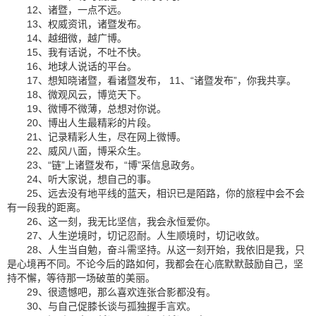
12、诸暨，一点不远。
13、权威资讯，诸暨发布。
14、越细微，越广博。
15、我有话说，不吐不快。
16、地球人说话的平台。
17、想知晓诸暨，看诸暨发布， 11、“诸暨发布”，你我共享。
18、微观风云，博览天下。
19、微博不微薄，总想对你说。
20、博出人生最精彩的片段。
21、记录精彩人生，尽在网上微博。
22、威风八面，博采众生。
23、“链”上诸暨发布，“博”采信息政务。
24、听大家说，想自己的事。
25、远去没有地平线的蓝天，相识已是陌路，你的旅程中会不会
有一段我的距离。
26、这一刻，我无比坚信，我会永恒爱你。
27、人生逆境时，切记忍耐。人生顺境时，切记收敛。
28、人生当自勉，奋斗需坚持。从这一刻开始，我依旧是我，只
是心境再不同。不论今后的路如何，我都会在心底默默鼓励自己，坚
持不懈，等待那一场破茧的美丽。
29、很遗憾吧，那么喜欢连张合影都没有。
30、与自己促膝长谈与孤独握手言欢。