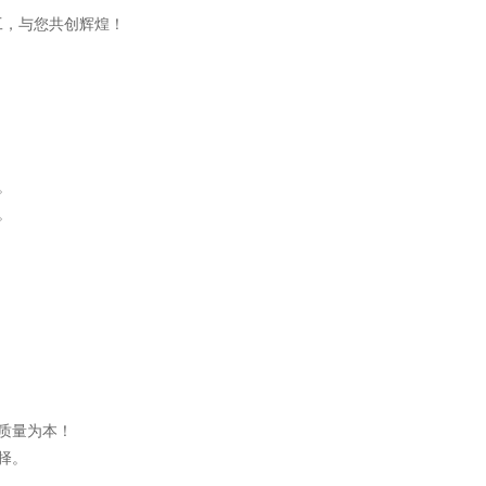
工，与您共创辉煌！
。
。
。
以质量为本！
择。