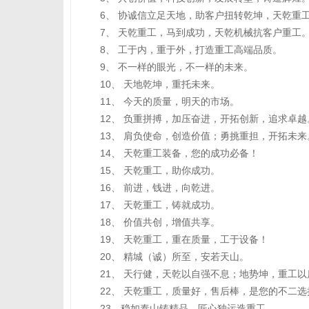
6、 协诚信立足天地，助客户扭转乾坤，天乾重
7、 天乾重工，马到成功，天乾机械抗客户重工
8、 工于内，重于外，打造重工高端品质。
9、 不一样的眼光，不一样的未来。
10、 天地乾坤，重托未来。
11、 今天的质量，明天的市场。
12、 负重拼搏，加压奋进，开拓创新，追求卓越
13、 肩负使命，创造价值；勇挑重担，开拓未来
14、 天乾重工装备，您的成功必备！
15、 天乾重工，助你成功。
16、 前进，钱进，向乾进。
17、 天乾重工，铸就成功。
18、 价值共创，增值共享。
19、 天乾重工，重在质量，工于设备！
20、 精城（诚）所至，安若天山。
21、 天行健，天乾以自强不息；地势坤，重工
22、 天乾重工，质量好，售后棒，是您的不二选
23、稳如泰山铸精品，匠心独运造重工。